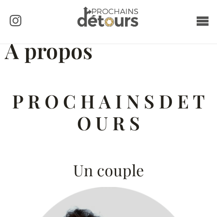
A propos
P R O C H A I N S D E T
O U R S
Un couple