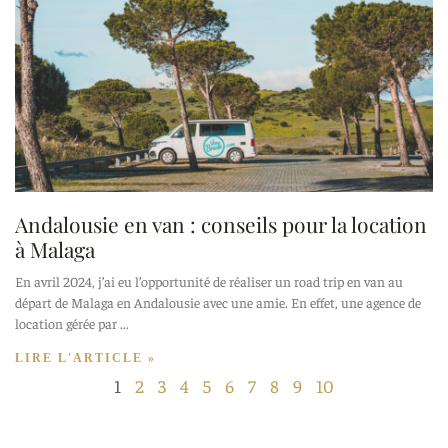
Andalousie en van : conseils pour la location
à Malaga
En avril 2024, j’ai eu l’opportunité de réaliser un road trip en van au
départ de Malaga en Andalousie avec une amie. En effet, une agence de
location gérée par
LIRE L'ARTICLE »
1
2
3
4
5
6
7
8
9
10