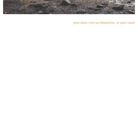
pour nous, c’est un rhinocéros… et pour vous?
Illugastaðir (30 minutes)
– un nouvel « arrêt
phoques » avant
Stykkisholmur