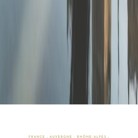
FRANCE
,
AUVERGNE - RHÔNE-ALPES
,