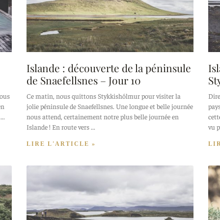
Islande : découverte de la péninsule
Is
de Snaefellsnes – Jour 10
St
Nous
Ce matin, nous quittons Stykkishólmur pour visiter la
Dire
en
jolie péninsule de Snaefellsnes. Une longue et belle journée
pays
nous attend, certainement notre plus belle journée en
cett
Islande ! En route vers
vu p
LIRE L'ARTICLE »
LI