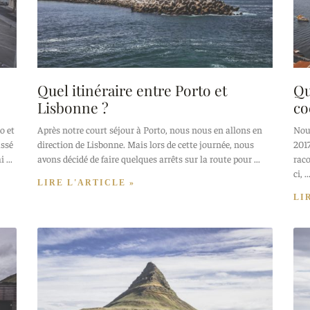
Quel itinéraire entre Porto et
Qu
Lisbonne ?
co
o et
Après notre court séjour à Porto, nous nous en allons en
Nous
assé
direction de Lisbonne. Mais lors de cette journée, nous
2017
mi
avons décidé de faire quelques arrêts sur la route pour
raco
ci,
LIRE L'ARTICLE »
LI