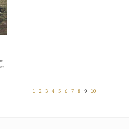
 au
nes
1
2
3
4
5
6
7
8
9
10