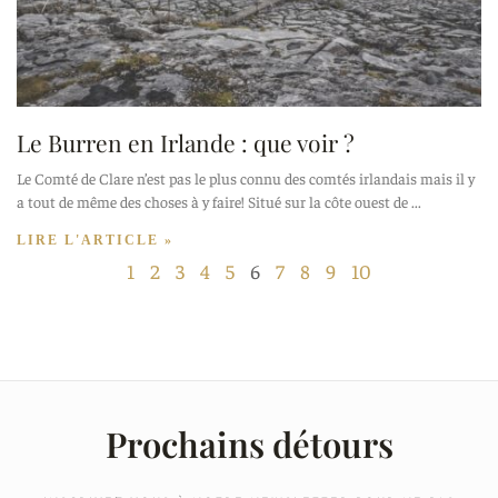
Le Burren en Irlande : que voir ?
Le Comté de Clare n’est pas le plus connu des comtés irlandais mais il y
a tout de même des choses à y faire! Situé sur la côte ouest de
LIRE L'ARTICLE »
1
2
3
4
5
6
7
8
9
10
Prochains détours