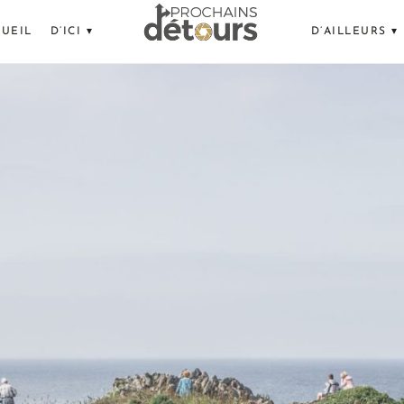
UEIL
D’ICI ▾
D’AILLEURS ▾