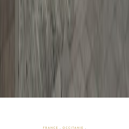
FRANCE
,
OCCITANIE
,