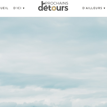
UEIL
D’ICI ▾
D’AILLEURS ▾