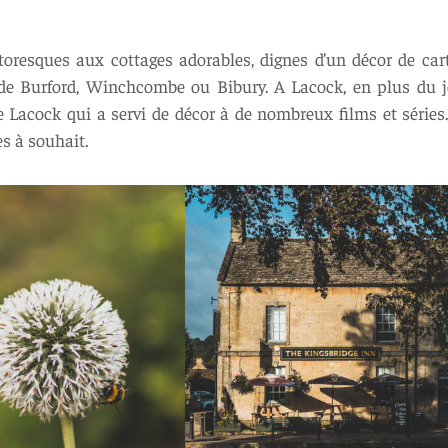
ttoresques aux cottages adorables, dignes d’un décor de car
 Burford, Winchcombe ou Bibury. A Lacock, en plus du joli
e Lacock qui a servi de décor à de nombreux films et séries. 
s à souhait.