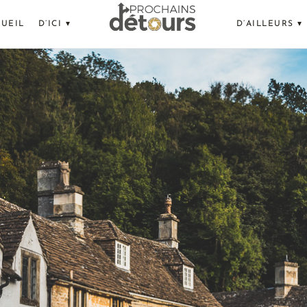
UEIL
D’ICI ▾
D’AILLEURS ▾