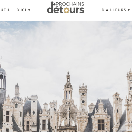
UEIL
D’ICI ▾
D’AILLEURS ▾