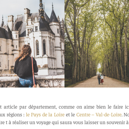
 article par département, comme on aime bien le faire ic
eux régions :
le Pays de la Loire
et le
Centre – Val-de-Loire
. N
ire t à réaliser un voyage qui saura vous laisser un souvenir à 