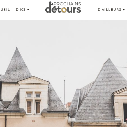
UEIL
D’ICI ▾
D’AILLEURS ▾