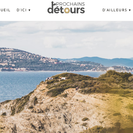
UEIL
D’ICI ▾
D’AILLEURS ▾